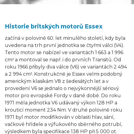
Historie britských motorů Essex
začíná v polovině 60. let minulého století, kdy byla
uvedena na trh první jednotka se čtyřmi válci (V4).
Tento motor se nabízel ve variantách 1 663 a 1 996
cm
a montoval se např. i do prvních Transitů. Od
3
roku 1966 přibyly dva válce (V6) ve variantách 2 494
a 2 994 cm
. Konstrukčně je Essex velmi podobný
3
americkým klasikám V8 z šedesátých let a v
provedení V6 se jednalo o nejvýkonnější sériový
motor pro evropské Fordy v dané době. Do roku
1971 měla jednotka V6 udávaný výkon 128 HP a
krouticí moment 234 Nm. V druhé polovině roku
1971 byl motor modifikován v oblasti hlav, sání,
vačkové hřídele a výfukového sběrného potrubí,
výsledkem byla specifikace 138 HP při 5 000 ot.