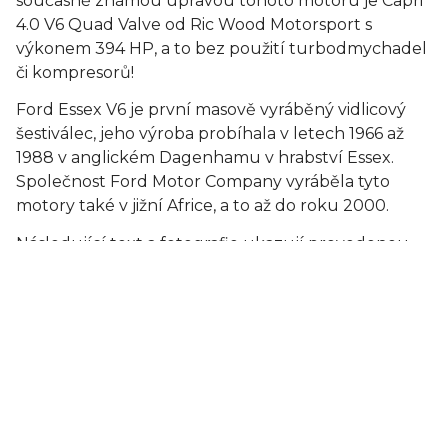
současně známou úpravou tohoto motoru je Capri
4.0 V6 Quad Valve od Ric Wood Motorsport s
výkonem 394 HP, a to bez použití turbodmychadel
či kompresorů!
Ford Essex V6 je první masově vyráběný vidlicový
šestiválec, jeho výroba probíhala v letech 1966 až
1988 v anglickém Dagenhamu v hrabství Essex.
Společnost Ford Motor Company vyráběla tyto
motory také v jižní Africe, a to až do roku 2000.
Následující text a fotografie ukazují provedenou
repasi motoru v domácí dílně, s využitím externích
profesionálních služeb pro specializované obrábění
a vyvažování. Při repasi byl kladen důraz na
strojírenskou i montážní přesnost, což společně s
použitím specifických komponentů a postupů
přineslo zvýšení účinnosti a výkonu.