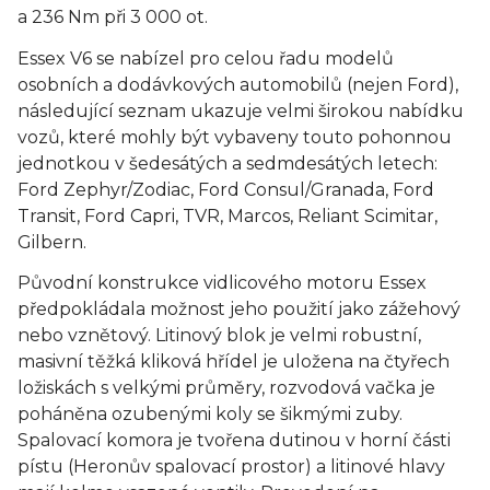
a 236 Nm při 3 000 ot.
Essex V6 se nabízel pro celou řadu modelů
osobních a dodávkových automobilů (nejen Ford),
následující seznam ukazuje velmi širokou nabídku
vozů, které mohly být vybaveny touto pohonnou
jednotkou v šedesátých a sedmdesátých letech:
Ford Zephyr/Zodiac, Ford Consul/Granada, Ford
Transit, Ford Capri, TVR, Marcos, Reliant Scimitar,
Gilbern.
Původní konstrukce vidlicového motoru Essex
předpokládala možnost jeho použití jako zážehový
nebo vznětový. Litinový blok je velmi robustní,
masivní těžká kliková hřídel je uložena na čtyřech
ložiskách s velkými průměry, rozvodová vačka je
poháněna ozubenými koly se šikmými zuby.
Spalovací komora je tvořena dutinou v horní části
pístu (Heronův spalovací prostor) a litinové hlavy