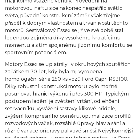
mají kolmo vsazené ventily. Provedení na
motorovou naftu sice nakonec nespatřilo světlo
světa, původní konstrukční záměr však zřejmě
přispěl k dobrým vlastnostem a trvanlivosti těchto
motorů. Šestiválcový Essex se již ve své době stal
legendou zejména díky vysokému kroutícímu
momentu a s tím spojenému jízdnímu komfortu se
sportovním potenciálem.
Motory Essex se uplatnily i v okruhových soutěžích
začátkem 70. let, kdy byla mj. vyrobena
homologační série 250 ks vozů Ford Capri RS3100.
Díky robustní konstrukci motoru bylo možné
posunovat hranici výkonu i přes 300 HP. Typickým
postupem ladění je zvětšení vrtání, odlehčení
setrvačníku, vyvážení sestavy klikové hřídele,
zvýšení kompresního poměru, optimalizace profilů
rozvodových vaček, rozsáhlé úpravy hlav a sání a
různé variace přípravy palivové směsi. Nejvýkonnější