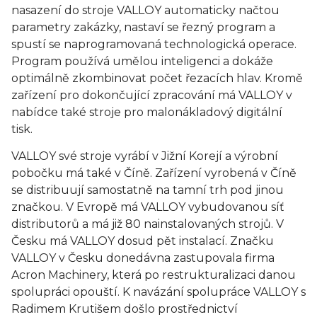
nasazení do stroje VALLOY automaticky načtou
parametry zakázky, nastaví se řezný program a
spustí se naprogramovaná technologická operace.
Program používá umělou inteligenci a dokáže
optimálně zkombinovat počet řezacích hlav. Kromě
zařízení pro dokončující zpracování má VALLOY v
nabídce také stroje pro malonákladový digitální
tisk.
VALLOY své stroje vyrábí v Jižní Korejí a výrobní
pobočku má také v Číně. Zařízení vyrobená v Číně
se distribuují samostatně na tamní trh pod jinou
značkou. V Evropě má VALLOY vybudovanou síť
distributorů a má již 80 nainstalovaných strojů. V
Česku má VALLOY dosud pět instalací. Značku
VALLOY v Česku donedávna zastupovala firma
Acron Machinery, která po restrukturalizaci danou
spolupráci opouští. K navázání spolupráce VALLOY s
Radimem Krutišem došlo prostřednictví