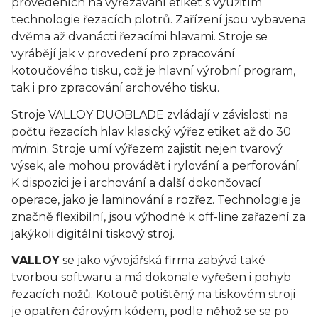
provedeních na vyřezávání etiket s využitím
technologie řezacích plotrů. Zařízení jsou vybavena
dvěma až dvanácti řezacími hlavami. Stroje se
vyrábějí jak v provedení pro zpracování
kotoučového tisku, což je hlavní výrobní program,
tak i pro zpracování archového tisku.
Stroje VALLOY DUOBLADE zvládají v závislosti na
počtu řezacích hlav klasický výřez etiket až do 30
m/min. Stroje umí výřezem zajistit nejen tvarový
výsek, ale mohou provádět i rylování a perforování.
K dispozici je i archování a další dokončovací
operace, jako je laminování a rozřez. Technologie je
značně flexibilní, jsou výhodné k off-line zařazení za
jakýkoli digitální tiskový stroj.
VALLOY
se jako vývojářská firma zabývá také
tvorbou softwaru a má dokonale vyřešen i pohyb
řezacích nožů. Kotouč potištěný na tiskovém stroji
je opatřen čárovým kódem, podle něhož se se po